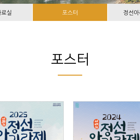
자료실
포스터
정선아
포스터