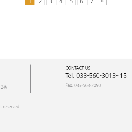
2
3
4
5
6
7
1
CONTACT US
Tel. 033-560-3013~15
Fax.
033-563-2090
 2층
t reserved.