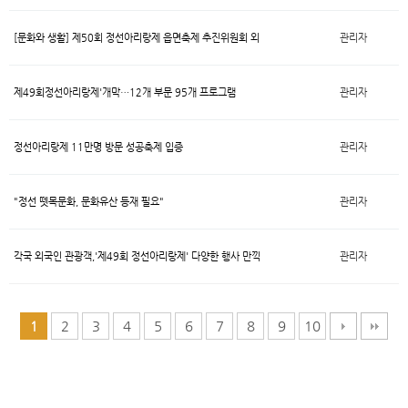
[문화와 생활] 제50회 정선아리랑제 읍면축제 추진위원회 외
관리자
제49회정선아리랑제'개막…12개 부문 95개 프로그램
관리자
정선아리랑제 11만명 방문 성공축제 입증
관리자
"정선 뗏목문화, 문화유산 등재 필요"
관리자
각국 외국인 관광객,'제49회 정선아리랑제' 다양한 행사 만끽
관리자
2
3
4
5
6
7
8
9
10
1