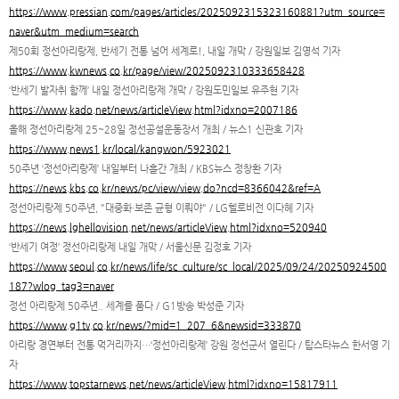
https://www.pressian.com/pages/articles/2025092315323160881?utm_source=
naver&utm_medium=search
제50회 정선아리랑제, 반세기 전통 넘어 세계로!, 내일 개막 / 강원일보 김영석 기자
https://www.kwnews.co.kr/page/view/2025092310333658428
‘반세기 발자취 함께’ 내일 정선아리랑제 개막 / 강원도민일보 유주현 기자
https://www.kado.net/news/articleView.html?idxno=2007186
올해 정선아리랑제 25~28일 정선공설운동장서 개최 / 뉴스1 신관호 기자
https://www.news1.kr/local/kangwon/5923021
50주년 ‘정선아리랑제’ 내일부터 나흘간 개최 / KBS뉴스 정창환 기자
https://news.kbs.co.kr/news/pc/view/view.do?ncd=8366042&ref=A
정선아리랑제 50주년, "대중화·보존 균형 이뤄야" / LG헬로비전 이다혜 기자
https://news.lghellovision.net/news/articleView.html?idxno=520940
‘반세기 여정’ 정선아리랑제 내일 개막 / 서울신문 김정호 기자
https://www.seoul.co.kr/news/life/sc_culture/sc_local/2025/09/24/20250924500
187?wlog_tag3=naver
정선 아리랑제 50주년.. 세계를 품다 / G1방송 박성준 기자
https://www.g1tv.co.kr/news/?mid=1_207_6&newsid=333870
아리랑 경연부터 전통 먹거리까지…‘정선아리랑제’ 강원 정선군서 열린다 / 탑스타뉴스 한서영 기
자
https://www.topstarnews.net/news/articleView.html?idxno=15817911