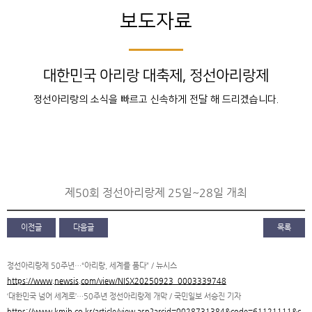
보도자료
대한민국 아리랑 대축제, 정선아리랑제
정선아리랑의 소식을 빠르고 신속하게 전달 해 드리겠습니다.
제50회 정선아리랑제 25일~28일 개최
이전글
다음글
목록
정선아리랑제 50주년…“아리랑, 세계를 품다” / 뉴시스
https://www.newsis.com/view/NISX20250923_0003339748
‘대한민국 넘어 세계로’…50주년 정선아리랑제 개막 / 국민일보 서승진 기자
https://www.kmib.co.kr/article/view.asp?arcid=0028731384&code=61121111&c