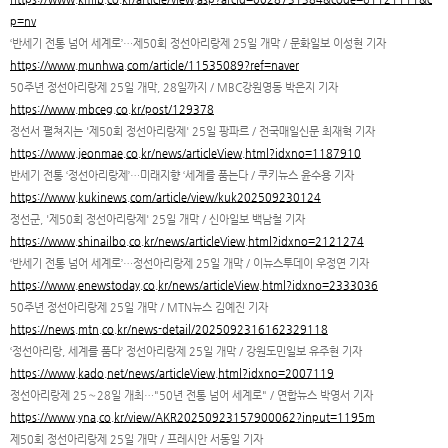
p=nv
‘반세기 전통 넘어 세계로’…제50회 정선아리랑제 25일 개막 / 문화일보 이성현 기자
https://www.munhwa.com/article/11535089?ref=naver
50주년 정선아리랑제 25일 개막, 28일까지 / MBC강원영동 박은지 기자
https://www.mbceg.co.kr/post/129378
정선서 펼쳐지는 '제50회 정선아리랑제' 25일 팡파르 / 전국매일신문 최재혁 기자
https://www.jeonmae.co.kr/news/articleView.html?idxno=1187910
반세기 전통 ‘정선아리랑제’…미래지향 ‘세계를 품는다 / 쿠키뉴스 윤수용 기자
https://www.kukinews.com/article/view/kuk202509230124
정선군, '제50회 정선아리랑제' 25일 개막 / 신아일보 백남철 기자
https://www.shinailbo.co.kr/news/articleView.html?idxno=2121274
‘반세기 전통 넘어 세계로’…정선아리랑제 25일 개막 / 이뉴스투데이 우정연 기자
https://www.enewstoday.co.kr/news/articleView.html?idxno=2333036
50주년 정선아리랑제 25일 개막 / MTN뉴스 김예진 기자
https://news.mtn.co.kr/news-detail/2025092316162329118
‘정선아리랑, 세계를 품다’ 정선아리랑제 25일 개막 / 강원도민일보 유주현 기자
https://www.kado.net/news/articleView.html?idxno=2007119
정선아리랑제 25∼28일 개최…"50년 전통 넘어 세계로" / 연합뉴스 박영서 기자
https://www.yna.co.kr/view/AKR20250923157900062?input=1195m
제50회 정선아리랑제 25일 개막 / 프레시안 서동일 기자