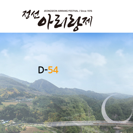
D-
54