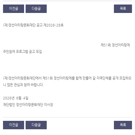
이전글
다음글
목록
(재)정선아리랑문화재단 공고 제2026–28호
제51회 정선아리랑제
주민참여 프로그램 공고 모집
(재)정선아리랑문화재단에서 제51회 정선아리랑제를 함께 만들어 갈 지역단체를 공개 모집하오
니 많은 관심과 참여 바랍니다.
2026년 6월 4일
재단법인 정선아리랑문화재단 이사장
이전글
다음글
목록