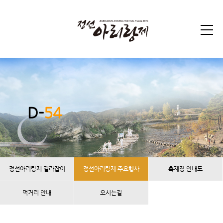
D-
54
정선아리랑제 길라잡이
정선아리랑제 주요행사
축제장 안내도
먹거리 안내
오시는길