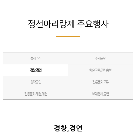
정선아리랑제 주요행사
축제의식
주제공연
경창,경연
학술교육,전시홍보
창작공연
전통문화교류
전통문화 재현,체험
부대행사,공연
경창,경연