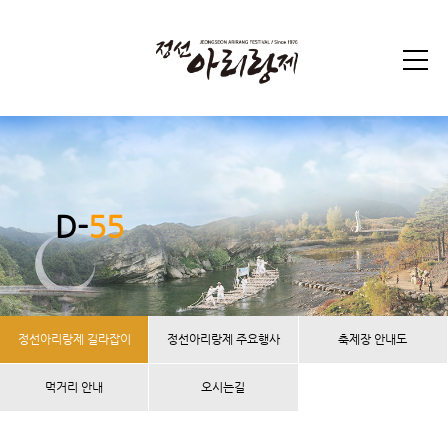
D-
55
정선아리랑제 길라잡이
정선아리랑제 주요행사
축제장 안내도
먹거리 안내
오시는길