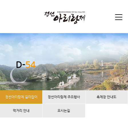
D-
54
정선아리랑제 길라잡이
정선아리랑제 주요행사
축제장 안내도
먹거리 안내
오시는길