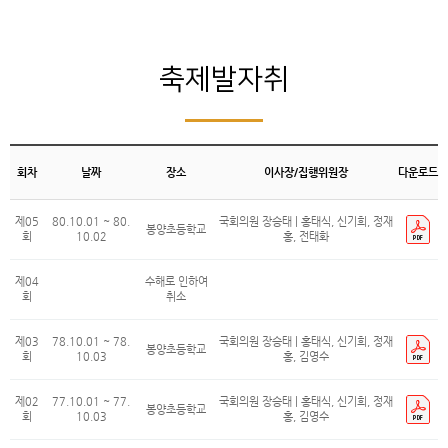
축제발자취
회차
날짜
장소
이사장/집행위원장
다운로드
제05
80.10.01 ~ 80.
국회의원 장승태 | 홍태식, 신기희, 정재
봉양초등학교
회
10.02
홍, 전태화
제04
수해로 인하여
회
취소
제03
78.10.01 ~ 78.
국회의원 장승태 | 홍태식, 신기희, 정재
봉양초등학교
회
10.03
홍, 김영수
제02
77.10.01 ~ 77.
국회의원 장승태 | 홍태식, 신기희, 정재
봉양초등학교
회
10.03
홍, 김영수