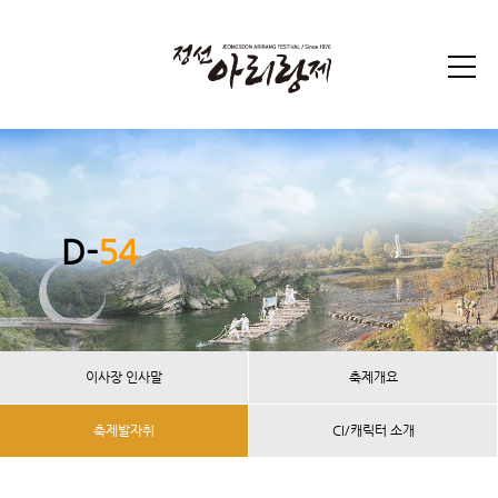
D-
54
이사장 인사말
축제개요
축제발자취
CI/캐릭터 소개