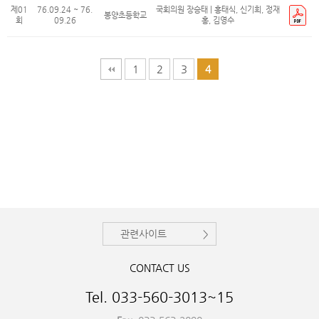
제01
76.09.24 ~ 76.
국회의원 장승태 | 홍태식, 신기희, 정재
봉양초등학교
회
09.26
홍, 김영수
1
2
3
4
관련사이트
CONTACT US
Tel. 033-560-3013~15