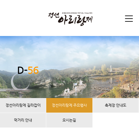
D-
56
정선아리랑제 길라잡이
정선아리랑제 주요행사
축제장 안내도
먹거리 안내
오시는길