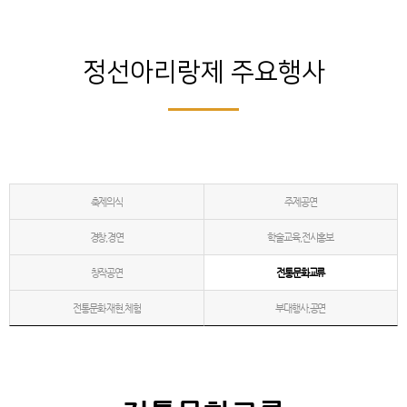
정선아리랑제 주요행사
축제의식
주제공연
경창,경연
학술교육,전시홍보
창작공연
전통문화교류
전통문화 재현,체험
부대행사,공연