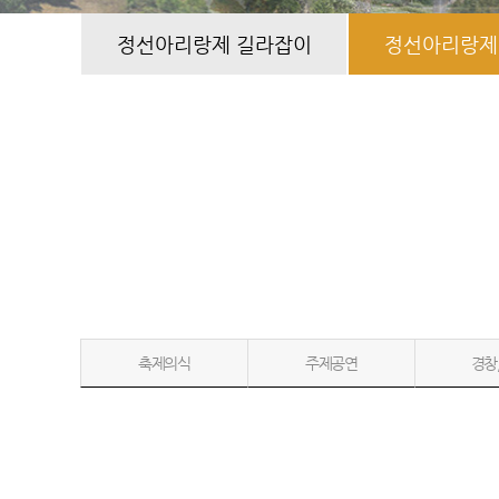
정선아리랑제 길라잡이
정선아리랑제
축제의식
주제공연
경창