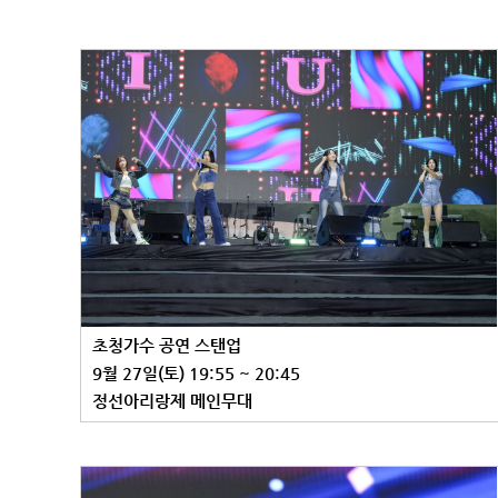
초청가수 공연 스탠업
9월 27일(토) 19:55 ~ 20:45
정선아리랑제 메인무대