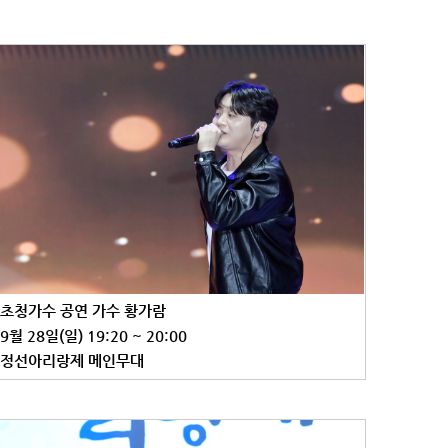
초청가수 공연 가수 황가람
9월 28일(일) 19:20 ~ 20:00
정선아리랑제 메인무대