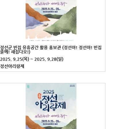
정선군 빈집 유휴공간 활용 홍보관 (정선아! 정선아! 빈집
줄께! 새집다오!)
2025. 9.25(목) ~ 2025. 9.28(일)
정선아리랑제