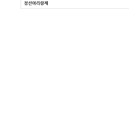
정선아리랑제
처음
맨끝