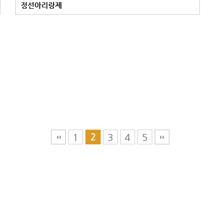
정선아리랑제
1
3
4
5
2