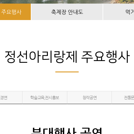
 주요행사
축제장 안내도
먹
정선아리랑제 주요행사
,경연
학술교육,전시홍보
창작공연
전통
부대행사,공연