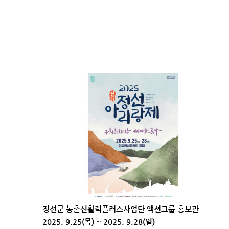
정선군 농촌신활력플러스사업단 액션그룹 홍보관
2025. 9.25(목) ~ 2025. 9.28(일)