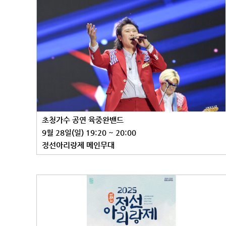
초청가수 공연 육중완밴드
9월 28일(일) 19:20 ~ 20:00
정선아리랑제 메인무대